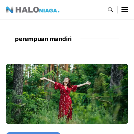
Skip
M
to
content
perempuan mandiri