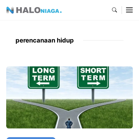
Skip
M
to
content
perencanaan hidup