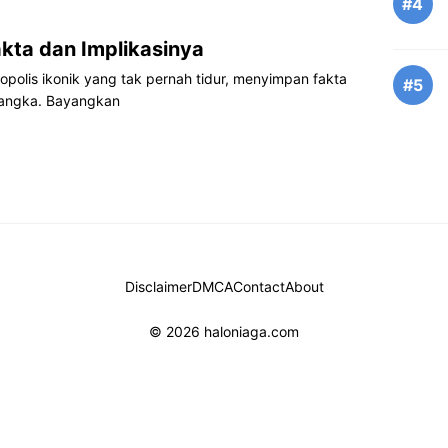
#4
kta dan Implikasinya
polis ikonik yang tak pernah tidur, menyimpan fakta
#5
 angka. Bayangkan
Disclaimer
DMCA
Contact
About
© 2026 haloniaga.com