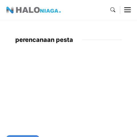
Skip
M
to
content
perencanaan pesta