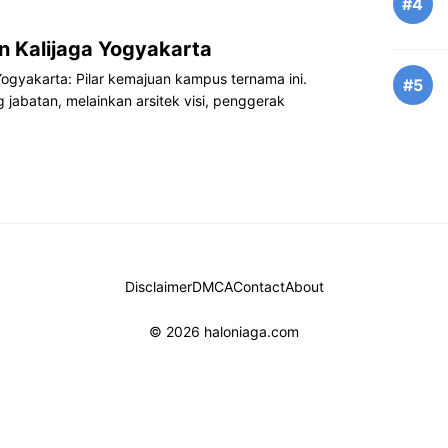
#4
n Kalijaga Yogyakarta
Yogyakarta: Pilar kemajuan kampus ternama ini.
#5
abatan, melainkan arsitek visi, penggerak
Disclaimer
DMCA
Contact
About
© 2026 haloniaga.com