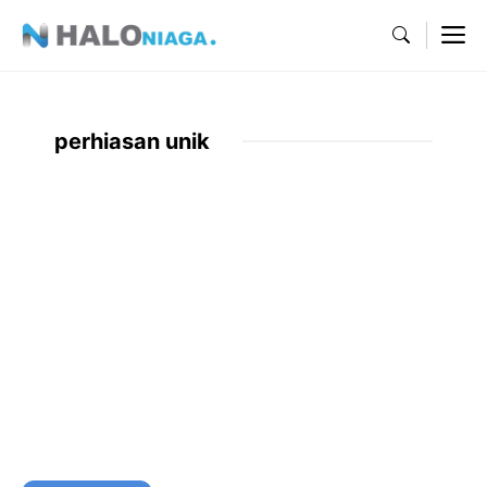
Skip
M
to
content
perhiasan unik