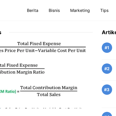
Berita
Bisnis
Marketing
Tips
s
Artik
#1
#2
#3