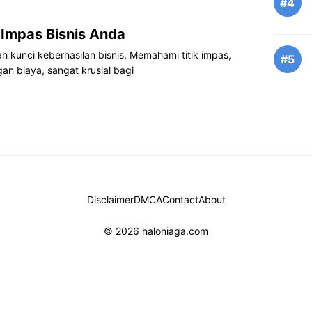
#4
 Impas Bisnis Anda
h kunci keberhasilan bisnis. Memahami titik impas,
#5
n biaya, sangat krusial bagi
Disclaimer
DMCA
Contact
About
© 2026 haloniaga.com