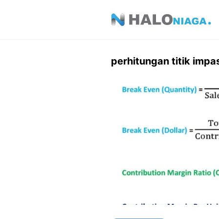
Skip
to
content
perhitungan titik impa