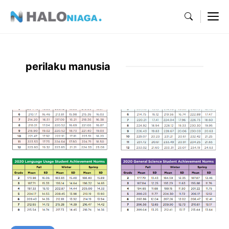
Skip
M
to
content
perilaku manusia