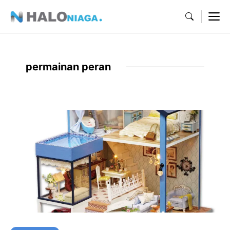
Skip
M
to
content
permainan peran