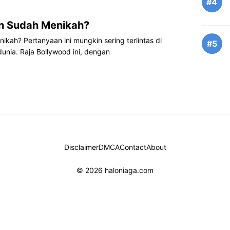
#4
n Sudah Menikah?
ah? Pertanyaan ini mungkin sering terlintas di
#5
nia. Raja Bollywood ini, dengan
Disclaimer
DMCA
Contact
About
© 2026 haloniaga.com