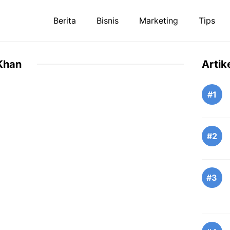
Berita
Bisnis
Marketing
Tips
Khan
Artik
#1
#2
#3