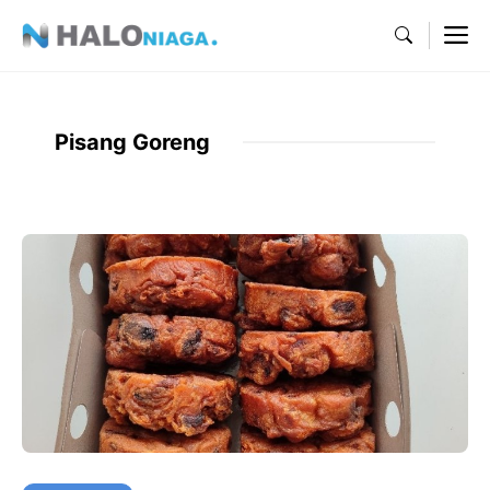
Skip
M
to
content
Pisang Goreng