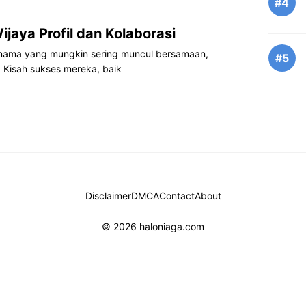
#4
ijaya Profil dan Kolaborasi
a nama yang mungkin sering muncul bersamaan,
#5
i. Kisah sukses mereka, baik
Disclaimer
DMCA
Contact
About
© 2026 haloniaga.com