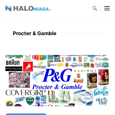
Skip
M
to
content
Procter & Gamble