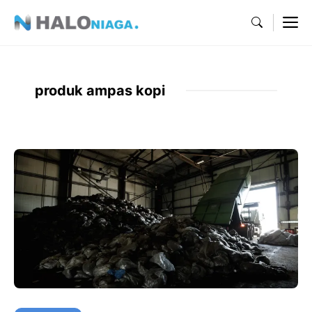
Skip
M
to
content
produk ampas kopi