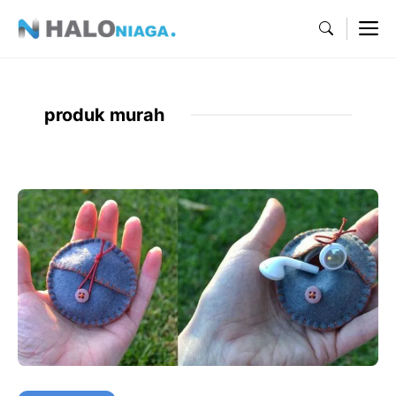
Skip
M
to
content
produk murah