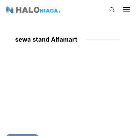
Skip
M
to
content
sewa stand Alfamart