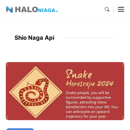
Skip
M
to
content
Shio Naga Api