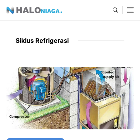
Skip
M
to
content
Siklus Refrigerasi