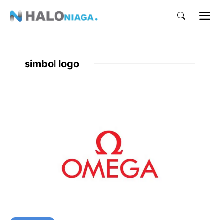
Skip
M
to
content
simbol logo