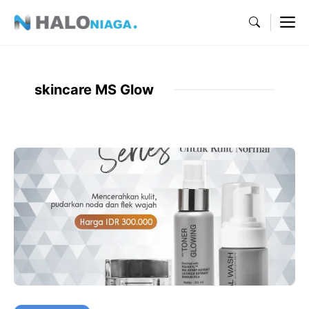
Skip
M
to
content
skincare MS Glow