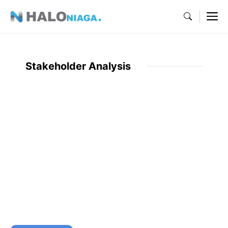
Skip
M
to
content
Stakeholder Analysis