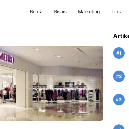
Berita
Bisnis
Marketing
Tips
Artik
#1
#2
#3