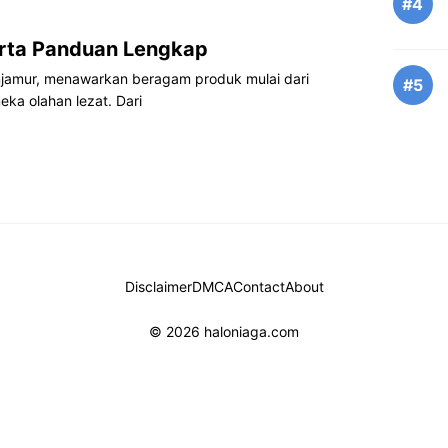
#4
karta Panduan Lengkap
menjamur, menawarkan beragam produk mulai dari
#5
eka olahan lezat. Dari
Disclaimer
DMCA
Contact
About
© 2026 haloniaga.com