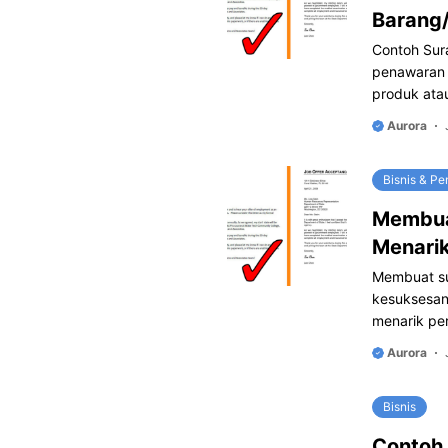
Barang
Contoh Sur
penawaran 
produk ata
Aurora
Bisnis & P
Membua
Menari
Membuat su
kesuksesan
menarik per
Aurora
Bisnis
Contoh