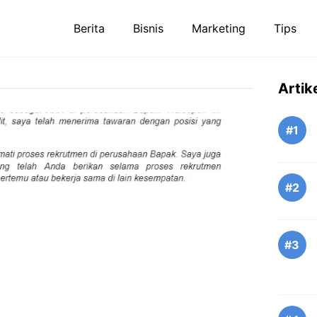
Berita
Bisnis
Marketing
Tips
Artik
#1
#2
#3