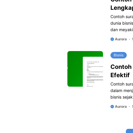
Lengka
Contoh sur
dunia bisni
dan meyaki
Aurora
Bisnis
Contoh
Efektif
Contoh sur
dalam menja
bisnis seja
Aurora