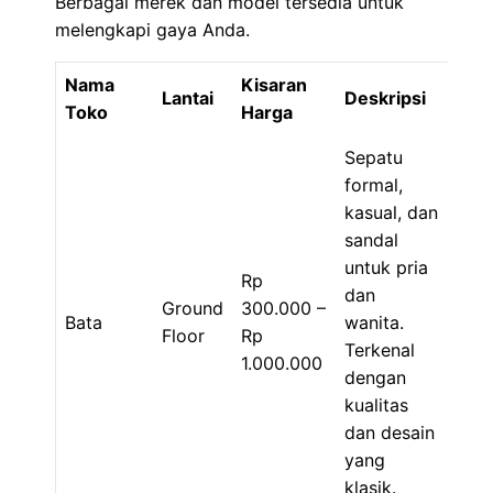
Berbagai merek dan model tersedia untuk
melengkapi gaya Anda.
Nama
Kisaran
Lantai
Deskripsi
Toko
Harga
Sepatu
formal,
kasual, dan
sandal
untuk pria
Rp
dan
Ground
300.000 –
Bata
wanita.
Floor
Rp
Terkenal
1.000.000
dengan
kualitas
dan desain
yang
klasik.