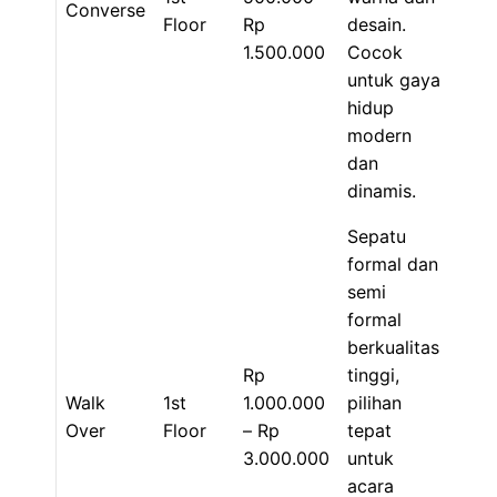
Converse
Floor
Rp
desain.
1.500.000
Cocok
untuk gaya
hidup
modern
dan
dinamis.
Sepatu
formal dan
semi
formal
berkualitas
Rp
tinggi,
Walk
1st
1.000.000
pilihan
Over
Floor
– Rp
tepat
3.000.000
untuk
acara