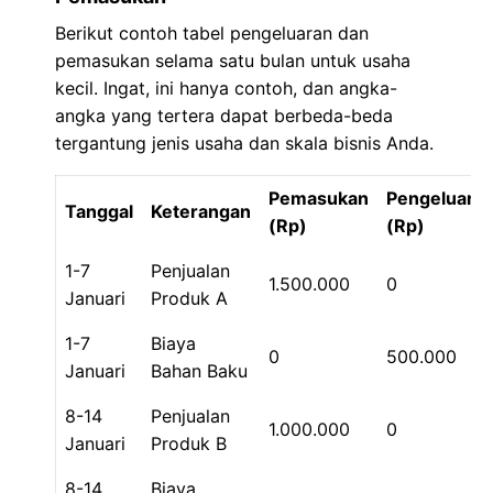
Berikut contoh tabel pengeluaran dan
pemasukan selama satu bulan untuk usaha
kecil. Ingat, ini hanya contoh, dan angka-
angka yang tertera dapat berbeda-beda
tergantung jenis usaha dan skala bisnis Anda.
Pemasukan
Pengeluara
Tanggal
Keterangan
(Rp)
(Rp)
1-7
Penjualan
1.500.000
0
Januari
Produk A
1-7
Biaya
0
500.000
Januari
Bahan Baku
8-14
Penjualan
1.000.000
0
Januari
Produk B
8-14
Biaya