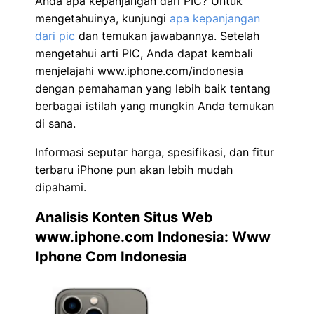
Anda apa kepanjangan dari PIC? Untuk
mengetahuinya, kunjungi
apa kepanjangan
dari pic
dan temukan jawabannya. Setelah
mengetahui arti PIC, Anda dapat kembali
menjelajahi www.iphone.com/indonesia
dengan pemahaman yang lebih baik tentang
berbagai istilah yang mungkin Anda temukan
di sana.
Informasi seputar harga, spesifikasi, dan fitur
terbaru iPhone pun akan lebih mudah
dipahami.
Analisis Konten Situs Web
www.iphone.com Indonesia: Www
Iphone Com Indonesia