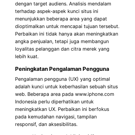
dengan target audiens. Analisis mendalam
terhadap aspek-aspek kunci situs ini
menunjukkan beberapa area yang dapat
dioptimalkan untuk mencapai tujuan tersebut.
Perbaikan ini tidak hanya akan meningkatkan
angka penjualan, tetapi juga membangun
loyalitas pelanggan dan citra merek yang
lebih kuat.
Peningkatan Pengalaman Pengguna
Pengalaman pengguna (UX) yang optimal
adalah kunci untuk keberhasilan sebuah situs
web. Beberapa area pada www.iphone.com
Indonesia perlu diperhatikan untuk
meningkatkan UX. Perbaikan ini berfokus
pada kemudahan navigasi, tampilan
responsif, dan aksesibilitas.