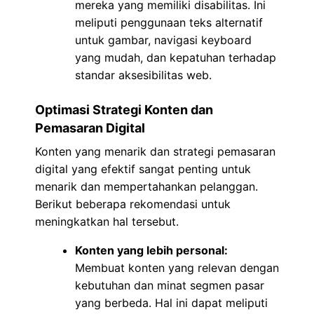
mereka yang memiliki disabilitas. Ini
meliputi penggunaan teks alternatif
untuk gambar, navigasi keyboard
yang mudah, dan kepatuhan terhadap
standar aksesibilitas web.
Optimasi Strategi Konten dan
Pemasaran Digital
Konten yang menarik dan strategi pemasaran
digital yang efektif sangat penting untuk
menarik dan mempertahankan pelanggan.
Berikut beberapa rekomendasi untuk
meningkatkan hal tersebut.
Konten yang lebih personal:
Membuat konten yang relevan dengan
kebutuhan dan minat segmen pasar
yang berbeda. Hal ini dapat meliputi