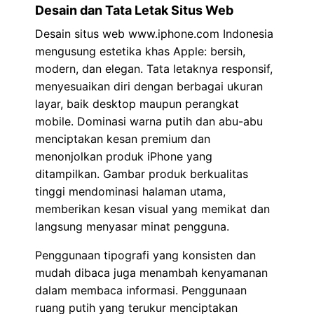
Desain dan Tata Letak Situs Web
Desain situs web www.iphone.com Indonesia
mengusung estetika khas Apple: bersih,
modern, dan elegan. Tata letaknya responsif,
menyesuaikan diri dengan berbagai ukuran
layar, baik desktop maupun perangkat
mobile. Dominasi warna putih dan abu-abu
menciptakan kesan premium dan
menonjolkan produk iPhone yang
ditampilkan. Gambar produk berkualitas
tinggi mendominasi halaman utama,
memberikan kesan visual yang memikat dan
langsung menyasar minat pengguna.
Penggunaan tipografi yang konsisten dan
mudah dibaca juga menambah kenyamanan
dalam membaca informasi. Penggunaan
ruang putih yang terukur menciptakan