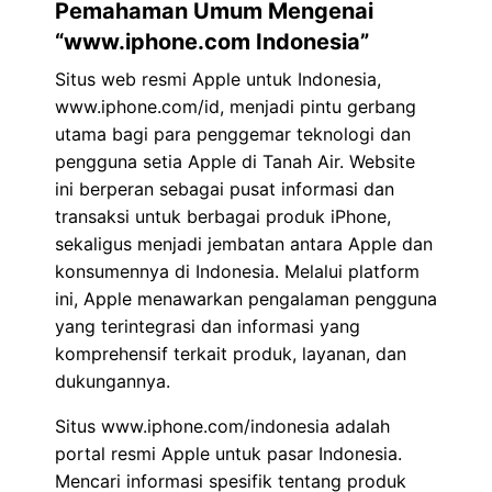
Pemahaman Umum Mengenai
“www.iphone.com Indonesia”
Situs web resmi Apple untuk Indonesia,
www.iphone.com/id, menjadi pintu gerbang
utama bagi para penggemar teknologi dan
pengguna setia Apple di Tanah Air. Website
ini berperan sebagai pusat informasi dan
transaksi untuk berbagai produk iPhone,
sekaligus menjadi jembatan antara Apple dan
konsumennya di Indonesia. Melalui platform
ini, Apple menawarkan pengalaman pengguna
yang terintegrasi dan informasi yang
komprehensif terkait produk, layanan, dan
dukungannya.
Situs www.iphone.com/indonesia adalah
portal resmi Apple untuk pasar Indonesia.
Mencari informasi spesifik tentang produk