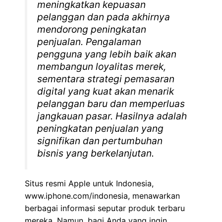
meningkatkan kepuasan
pelanggan dan pada akhirnya
mendorong peningkatan
penjualan. Pengalaman
pengguna yang lebih baik akan
membangun loyalitas merek,
sementara strategi pemasaran
digital yang kuat akan menarik
pelanggan baru dan memperluas
jangkauan pasar. Hasilnya adalah
peningkatan penjualan yang
signifikan dan pertumbuhan
bisnis yang berkelanjutan.
Situs resmi Apple untuk Indonesia,
www.iphone.com/indonesia, menawarkan
berbagai informasi seputar produk terbaru
mereka. Namun, bagi Anda yang ingin