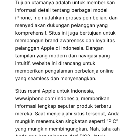
Tujuan utamanya adalah untuk memberikan
informasi detail tentang berbagai model
iPhone, memudahkan proses pembelian, dan
menyediakan dukungan pelanggan yang
komprehensif. Situs ini juga bertujuan untuk
membangun brand awareness dan loyalitas
pelanggan Apple di Indonesia. Dengan
tampilan yang modern dan navigasi yang
intuitif, website ini dirancang untuk
memberikan pengalaman berbelanja online
yang seamless dan menyenangkan.
Situs resmi Apple untuk Indonesia,
www.iphone.com/indonesia, memberikan
informasi lengkap seputar produk terbaru
mereka. Saat menjelajahi situs tersebut, Anda
mungkin menemukan singkatan seperti “PIC”
yang mungkin membingungkan. Nah, tahukah