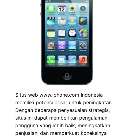
Situs web www.iphone.com Indonesia
memiliki potensi besar untuk peningkatan.
Dengan beberapa penyesuaian strategis,
situs ini dapat memberikan pengalaman
pengguna yang lebih baik, meningkatkan
penjualan, dan memperkuat koneksinya