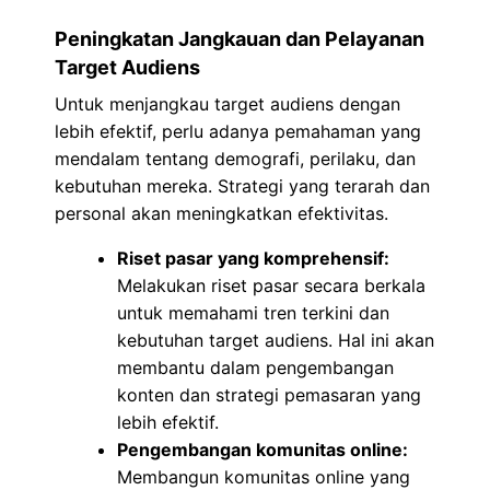
Peningkatan Jangkauan dan Pelayanan
Target Audiens
Untuk menjangkau target audiens dengan
lebih efektif, perlu adanya pemahaman yang
mendalam tentang demografi, perilaku, dan
kebutuhan mereka. Strategi yang terarah dan
personal akan meningkatkan efektivitas.
Riset pasar yang komprehensif:
Melakukan riset pasar secara berkala
untuk memahami tren terkini dan
kebutuhan target audiens. Hal ini akan
membantu dalam pengembangan
konten dan strategi pemasaran yang
lebih efektif.
Pengembangan komunitas online:
Membangun komunitas online yang