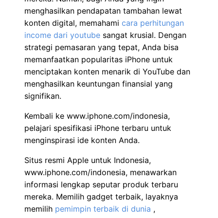
menghasilkan pendapatan tambahan lewat
konten digital, memahami
cara perhitungan
income dari youtube
sangat krusial. Dengan
strategi pemasaran yang tepat, Anda bisa
memanfaatkan popularitas iPhone untuk
menciptakan konten menarik di YouTube dan
menghasilkan keuntungan finansial yang
signifikan.
Kembali ke www.iphone.com/indonesia,
pelajari spesifikasi iPhone terbaru untuk
menginspirasi ide konten Anda.
Situs resmi Apple untuk Indonesia,
www.iphone.com/indonesia, menawarkan
informasi lengkap seputar produk terbaru
mereka. Memilih gadget terbaik, layaknya
memilih
pemimpin terbaik di dunia
,