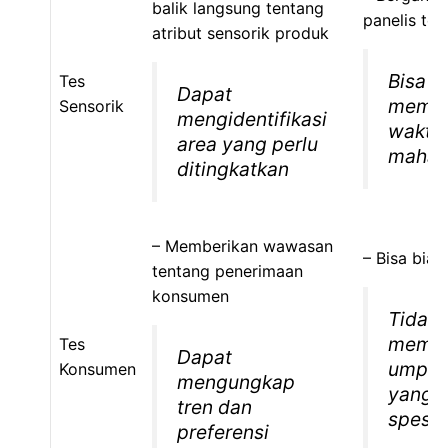
balik langsung tentang
panelis terl
atribut sensorik produk
Bisa
Tes
Dapat
mema
Sensorik
mengidentifikasi
waktu
area yang perlu
mahal
ditingkatkan
– Memberikan wawasan
– Bisa bias
tentang penerimaan
konsumen
Tidak 
membe
Tes
Dapat
umpan 
Konsumen
mengungkap
yang
tren dan
spesif
preferensi