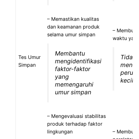
– Memastikan kualitas
dan keamanan produk
– Membutu
selama umur simpan
waktu yan
Membantu
Tidak 
Tes Umur
mengidentifikasi
mende
Simpan
faktor-faktor
perub
yang
kecil
memengaruhi
umur simpan
– Mengevaluasi stabilitas
produk terhadap faktor
lingkungan
– Membutu