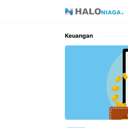
Skip
to
content
Keuangan