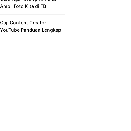
Ambil Foto Kita di FB
Gaji Content Creator
YouTube Panduan Lengkap