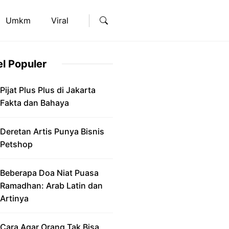
Umkm
Viral
el Populer
Pijat Plus Plus di Jakarta
Fakta dan Bahaya
Deretan Artis Punya Bisnis
Petshop
Beberapa Doa Niat Puasa
Ramadhan: Arab Latin dan
Artinya
Cara Agar Orang Tak Bisa