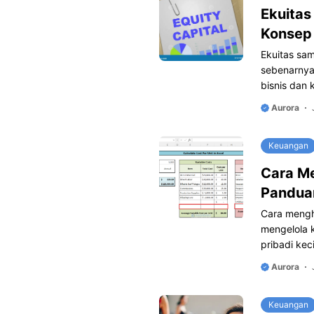
Ekuita
Konsep
Ekuitas sam
sebenarnya
bisnis dan
Aurora
Keuangan
Cara Me
Pandua
Cara menghi
mengelola 
pribadi kec
Aurora
Keuangan