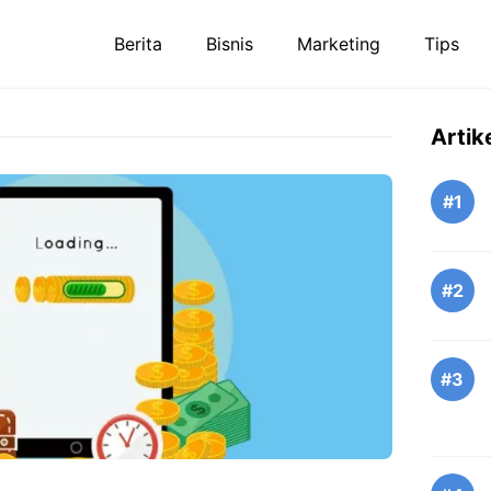
Berita
Bisnis
Marketing
Tips
Artik
#1
#2
#3