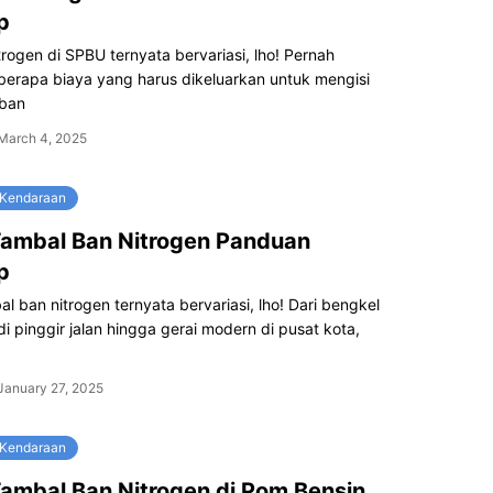
p
itrogen di SPBU ternyata bervariasi, lho! Pernah
berapa biaya yang harus dikeluarkan untuk mengisi
 ban
March 4, 2025
 Kendaraan
ambal Ban Nitrogen Panduan
p
l ban nitrogen ternyata bervariasi, lho! Dari bengkel
i pinggir jalan hingga gerai modern di pusat kota,
January 27, 2025
 Kendaraan
ambal Ban Nitrogen di Pom Bensin