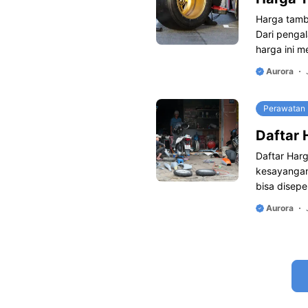
Harga tamba
Dari penga
harga ini m
Aurora
Perawatan
Daftar
Daftar Har
kesayanga
bisa disep
Aurora