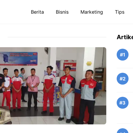
Berita
Bisnis
Marketing
Tips
Artik
#1
#2
#3