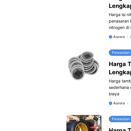
Lengka
Harga isi n
penasaran 
nitrogen di
Aurora
Perawatan
Harga T
Lengka
Harga tamba
sederhana d
biaya
Aurora
Perawatan
Harga T