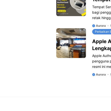
Tempat Serv
bagi pengg
retak hing
Aurora
Perbaikan E
Apple A
Lengka
Apple Autho
pengguna p
resmi ini m
Aurora