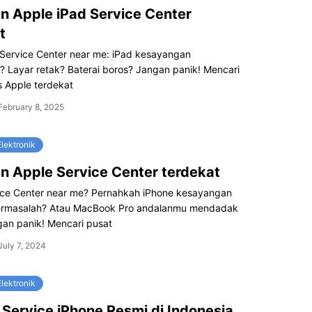
 Apple iPad Service Center
t
 Service Center near me: iPad kesayangan
 Layar retak? Baterai boros? Jangan panik! Mencari
s Apple terdekat
February 8, 2025
lektronik
 Apple Service Center terdekat
ice Center near me? Pernahkah iPhone kesayangan
bermasalah? Atau MacBook Pro andalanmu mendadak
gan panik! Mencari pusat
July 7, 2024
lektronik
Service iPhone Resmi di Indonesia