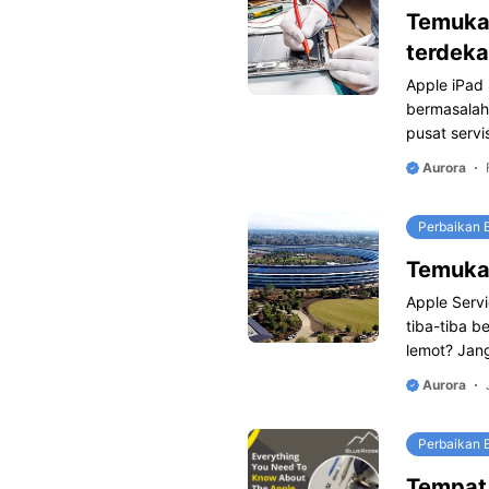
Temukan
terdeka
Apple iPad
bermasalah?
pusat servi
Aurora
Perbaikan E
Temukan
Apple Serv
tiba-tiba 
lemot? Jan
Aurora
Perbaikan E
Tempat 