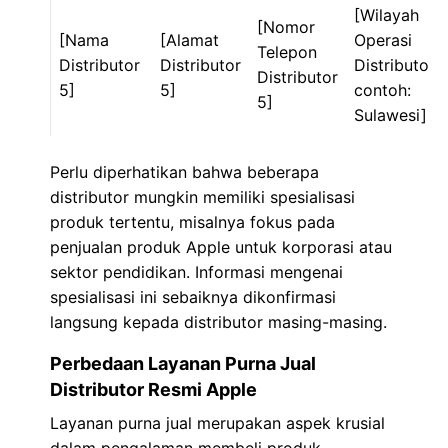
[Wilayah
[Nomor
[Nama
[Alamat
Operasi
Telepon
Distributor
Distributor
Distributor 5
Distributor
5]
5]
contoh:
5]
Sulawesi]
Perlu diperhatikan bahwa beberapa
distributor mungkin memiliki spesialisasi
produk tertentu, misalnya fokus pada
penjualan produk Apple untuk korporasi atau
sektor pendidikan. Informasi mengenai
spesialisasi ini sebaiknya dikonfirmasi
langsung kepada distributor masing-masing.
Perbedaan Layanan Purna Jual
Distributor Resmi Apple
Layanan purna jual merupakan aspek krusial