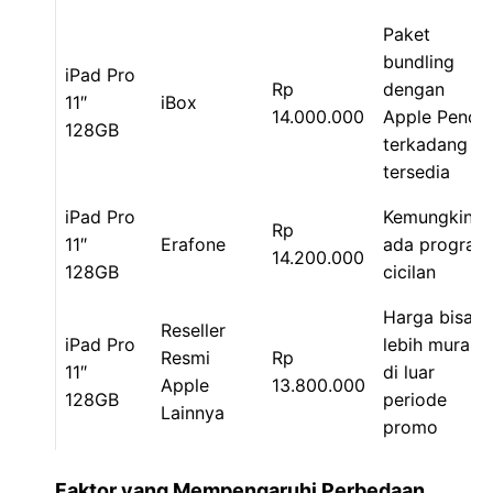
Paket
bundling
iPad Pro
Rp
dengan
11″
iBox
14.000.000
Apple Pencil
128GB
terkadang
tersedia
iPad Pro
Kemungkinan
Rp
11″
Erafone
ada program
14.200.000
128GB
cicilan
Harga bisa
Reseller
iPad Pro
lebih murah
Resmi
Rp
11″
di luar
Apple
13.800.000
128GB
periode
Lainnya
promo
Faktor yang Mempengaruhi Perbedaan