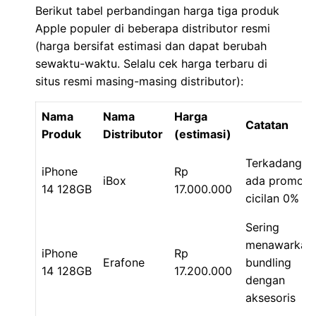
Berikut tabel perbandingan harga tiga produk
Apple populer di beberapa distributor resmi
(harga bersifat estimasi dan dapat berubah
sewaktu-waktu. Selalu cek harga terbaru di
situs resmi masing-masing distributor):
Nama
Nama
Harga
Catatan
Produk
Distributor
(estimasi)
Terkadang
iPhone
Rp
iBox
ada promo
14 128GB
17.000.000
cicilan 0%
Sering
menawarkan
iPhone
Rp
Erafone
bundling
14 128GB
17.200.000
dengan
aksesoris