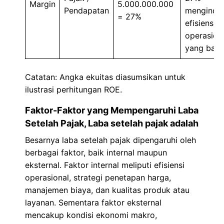
Margin
5.000.000.000
Pendapatan
mengindik
= 27%
efisiensi
operasion
yang baik.
Catatan: Angka ekuitas diasumsikan untuk
ilustrasi perhitungan ROE.
Faktor-Faktor yang Mempengaruhi Laba
Setelah Pajak, Laba setelah pajak adalah
Besarnya laba setelah pajak dipengaruhi oleh
berbagai faktor, baik internal maupun
eksternal. Faktor internal meliputi efisiensi
operasional, strategi penetapan harga,
manajemen biaya, dan kualitas produk atau
layanan. Sementara faktor eksternal
mencakup kondisi ekonomi makro,