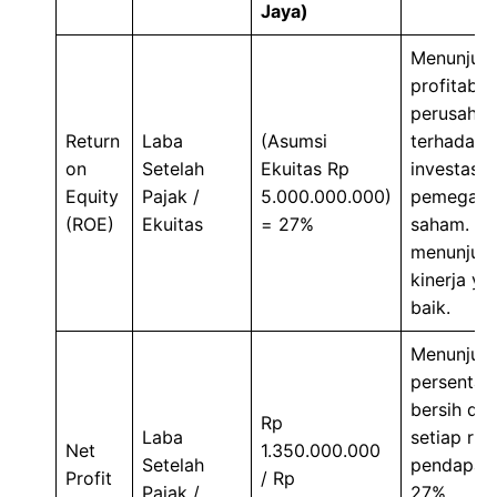
Jaya)
Menunjuk
profitabili
perusaha
Return
Laba
(Asumsi
terhadap
on
Setelah
Ekuitas Rp
investasi
Equity
Pajak /
5.000.000.000)
pemegan
(ROE)
Ekuitas
= 27%
saham. 2
menunjuk
kinerja ya
baik.
Menunjuk
persentas
bersih dar
Rp
Laba
setiap rup
Net
1.350.000.000
Setelah
pendapata
Profit
/ Rp
Pajak /
27%