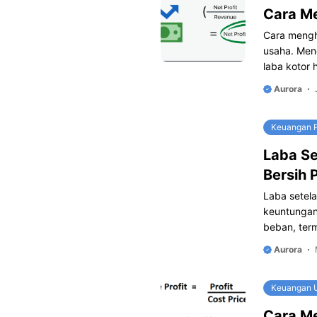
Cara Me
Cara mengh
usaha. Meng
laba kotor 
Aurora
Keuangan 
Laba Se
Bersih 
Laba setel
keuntungan 
beban, term
Aurora
Keuangan U
Cara Me