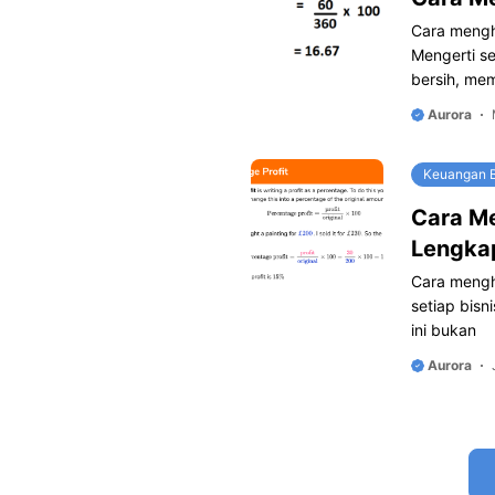
Cara menghi
Mengerti se
bersih, me
Aurora
Keuangan B
Cara Me
Lengka
Cara mengh
setiap bisn
ini bukan
Aurora