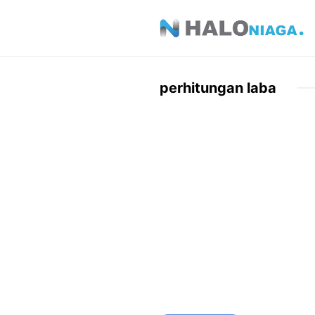
Skip
to
content
perhitungan laba