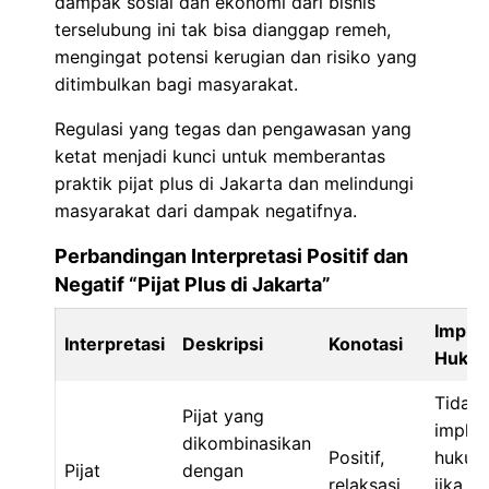
dampak sosial dan ekonomi dari bisnis
terselubung ini tak bisa dianggap remeh,
mengingat potensi kerugian dan risiko yang
ditimbulkan bagi masyarakat.
Regulasi yang tegas dan pengawasan yang
ketat menjadi kunci untuk memberantas
praktik pijat plus di Jakarta dan melindungi
masyarakat dari dampak negatifnya.
Perbandingan Interpretasi Positif dan
Negatif “Pijat Plus di Jakarta”
Implik
Interpretasi
Deskripsi
Konotasi
Huku
Tidak 
Pijat yang
implik
dikombinasikan
Positif,
hukum
Pijat
dengan
relaksasi
jika