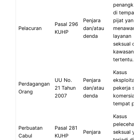
penangkap
di tempat
Penjara
pijat yang
Pasal 296
Pelacuran
dan/atau
menawark
KUHP
denda
layanan
seksual di
kawasan
tertentu.
Kasus
UU No.
Penjara
eksploitasi
Perdagangan
21 Tahun
dan/atau
pekerja se
Orang
2007
denda
komersial d
tempat pija
Kasus
pelecehan
Perbuatan
Pasal 281
Penjara
seksual ya
Cabul
KUHP
terjadi di