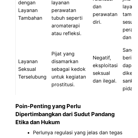
dengan
layanan
dan
layana
Layanan
perawatan
perawatan
tamba
Tambahan
tubuh seperti
diri.
sesuai
aromaterapi
peratu
atau refleksi.
dan et
Sanga
Pijat yang
Negatif,
berisik
Layanan
disamarkan
eksploitasi
dapat
Seksual
sebagai kedok
seksual
diken
Terselubung
untuk kegiatan
dan ilegal.
sanksi
prostitusi.
pidana
Poin-Penting yang Perlu
Dipertimbangkan dari Sudut Pandang
Etika dan Hukum
Perlunya regulasi yang jelas dan tegas