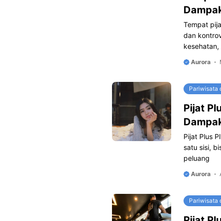
Dampa
Tempat pij
dan kontrov
kesehatan, 
Aurora
Pariwisata 
Pijat P
Dampa
Pijat Plus 
satu sisi, 
peluang
Aurora
Pariwisata 
Pijat P