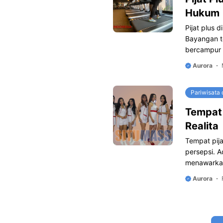
Hukum
Pijat plus 
Bayangan t
bercampur 
Aurora
Pariwisata 
Tempat 
Realita
Tempat pij
persepsi. 
menawarkan
Aurora