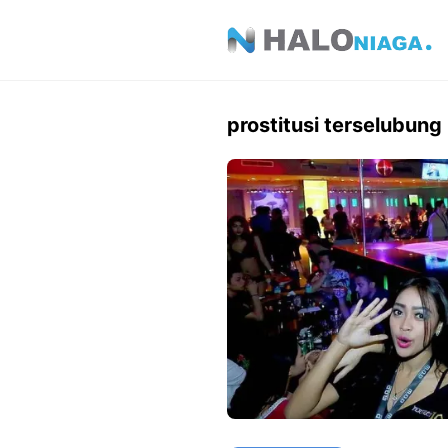
Skip
to
content
prostitusi terselubung