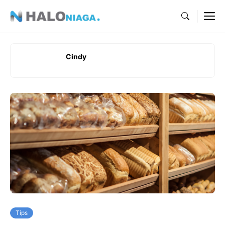
Skip
M
to
content
Cindy
Tips